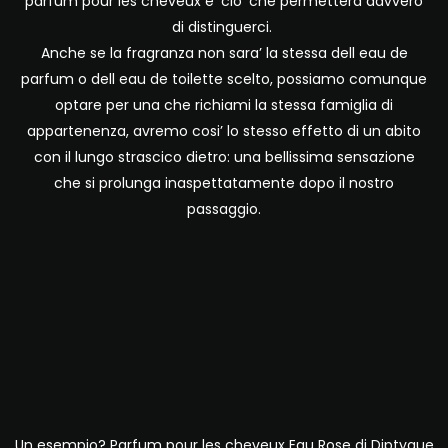
parfum pour les cheveux e’ cio’ che permetterà davvero
di distinguerci.
Anche se la fragranza non sara’ la stessa dell eau de
parfum o dell eau de toilette scelto, possiamo comunque
optare per una che richiami la stessa famiglia di
appartenenza, avremo cosi’ lo stesso effetto di un abito
con il lungo strascico dietro: una bellissima sensazione
che si prolunga inaspettatamente dopo il nostro
passaggio.
Un esempio? Parfum pour les cheveux Eau Rose di Diptyque