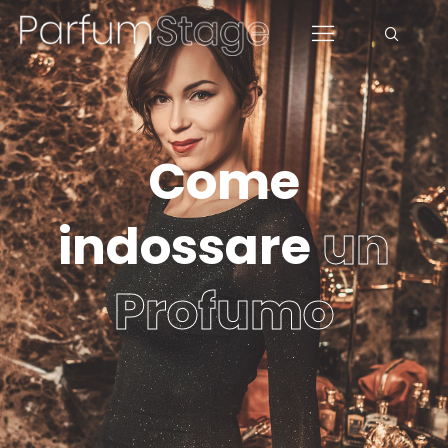
Come
indossare
un
Profumo