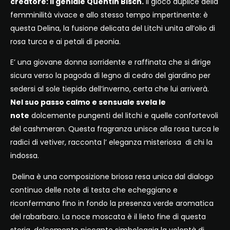
creatore: il geniale Quentin Bisch.
Il gioco duplice della
femminilità vivace e allo stesso tempo impertinente: è
questa Delina, la fusione delicata del Litchi unita all’olio di
rosa turca e ai petali di peonia.
E’ una giovane donna sorridente e raffinata che si dirige
sicura verso la pagoda di legno di cedro del giardino per
sedersi al sole tiepido dell’inverno, certa che lui arriverà.
Nel suo passo calmo e sensuale svela le
note
dolcemente pungenti del litchi e quelle confortevoli
del cashmeran. Questa fragranza unisce alla rosa turca le
radici di vetiver, racconta l’ eleganza misteriosa di chi la
indossa.
Delina è una composizione briosa resa unica dal dialogo
continuo delle note di testa che echeggiano e
riconfermano fino in fondo la presenza verde aromatica
del rabarbaro. La noce moscata è il lieto fine di questa
storia, dolcemente piccante simboleggia la volontà di