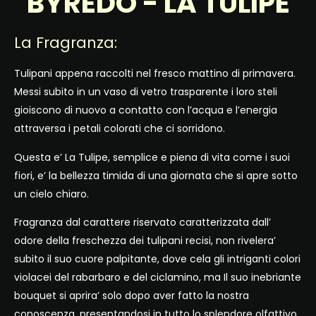
BYREDO - LA TULIPE
La Fragranza:
Tulipani appena raccolti nel fresco mattino di primavera.
Messi subito in un vaso di vetro trasparente i loro steli
gioiscono di nuovo a contatto con l’acqua e l’energia
attraversa i petali colorati che ci sorridono.
Questa e’ La Tulipe, semplice e piena di vita come i suoi
fiori, e’ la bellezza timida di una giornata che si apre sotto
un cielo chiaro.
Fragranza dal carattere riservato caratterizzata dall’
odore della freschezza dei tulipani recisi, non rivelera’
subito il suo cuore palpitante, dove cela gli intriganti colori
violacei del rabarbaro e del ciclamino, ma Il suo inebriante
bouquet si aprira’ solo dopo aver fatto la nostra
conoscenza, presentandosi in tutto lo splendore olfattivo