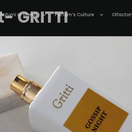
t- GRITTI
Profumi in scena
Parfum’s Culture
Olfactor