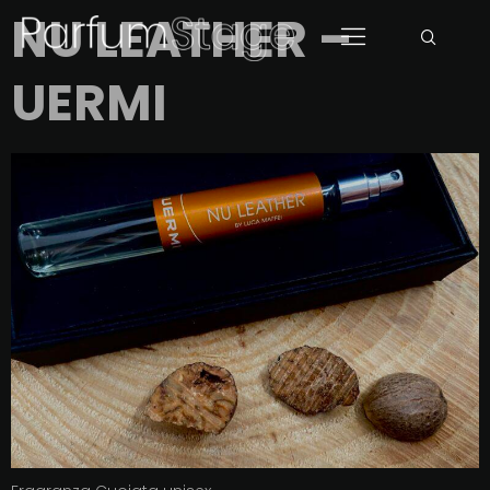
NU LEATHER –
UERMI