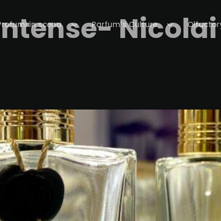
 Intense- Nicola
Profumi in scena
Parfum’s Culture
Olfactor