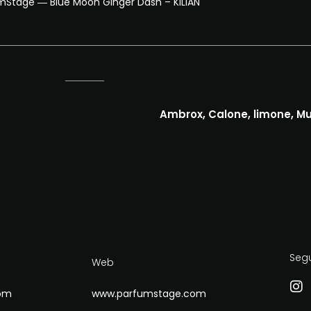
mStage ― Blue Moon Ginger Dash – KILIAN
Ambrox, Calone, limone, Mu
Seg
Web
om
www.parfumstage.com