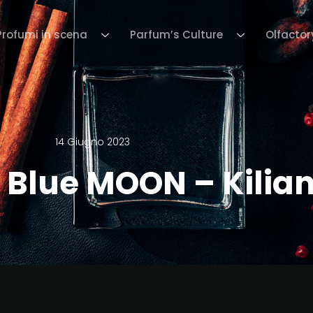
Profumi in scena
Parfum’s Culture
Olfactor
14 Giugno 2023
 Blue MOON – Kilia