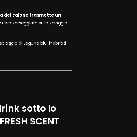
la del calone trasmette un
estivo sorseggiato sulla spiaggia
piaggia di Laguna blu, inebriati
rink sotto lo
 FRESH SCENT