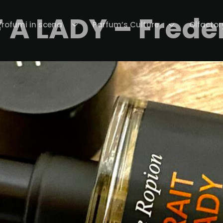
 A LADY – Frede
Profumi in scena
Parfum’s Culture
Olfactor